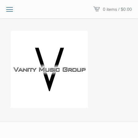
0 items /
$
0.00